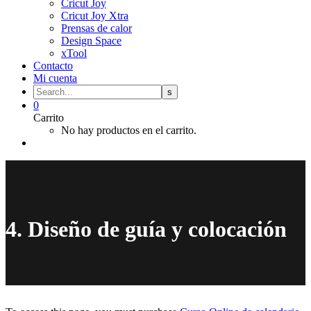
Cricut Joy
Cricut Joy Xtra
Prensas de calor
Design Space
xTool
Contacto
Mi cuenta
0
Carrito
No hay productos en el carrito.
4. Diseño de guía y colocación