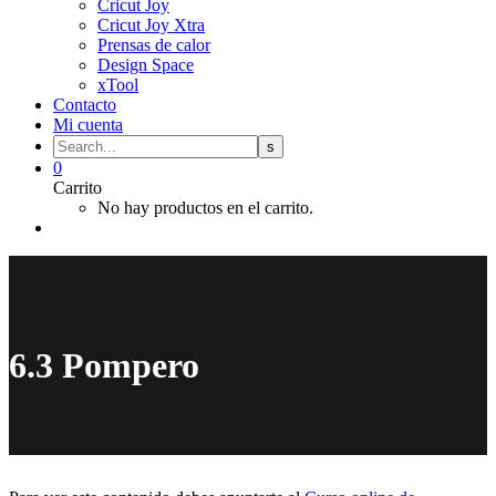
Cricut Joy
Cricut Joy Xtra
Prensas de calor
Design Space
xTool
Contacto
Mi cuenta
0
Carrito
No hay productos en el carrito.
6.3 Pompero