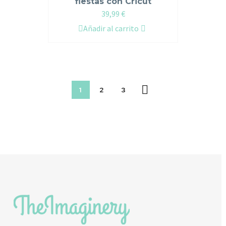
fiestas con Cricut
39,99
€
Añadir al carrito
1
2
3