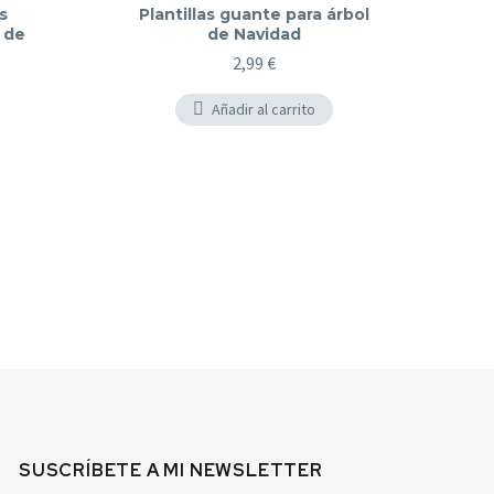
s
Plantillas guante para árbol
 de
de Navidad
2,99
€
rent
e
Añadir al carrito
9 €.
SUSCRÍBETE A MI NEWSLETTER