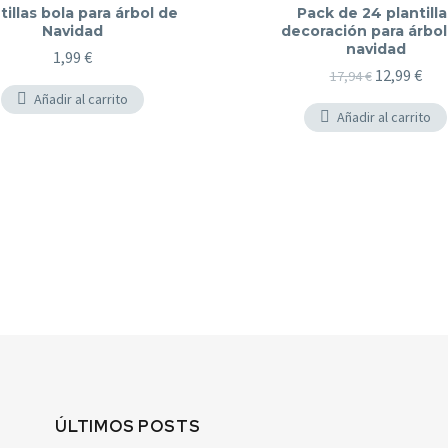
tillas bola para árbol de
Pack de 24 plantilla
Navidad
decoración para árbol
navidad
1,99
€
Original
Cur
12,99
€
17,94
€
price
pric
Añadir al carrito
Añadir al carrito
was:
is:
17,94 €.
12,9
ÚLTIMOS POSTS