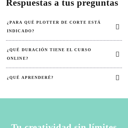
Respuestas a tus preguntas
sorprender con un regalo
personalizado? ¿Quieres dar
un toque distinto a la
¿PARA QUÉ PLOTTER DE CORTE ESTÁ
decoración de tu hogar?
INDICADO?
¿QUÉ DURACIÓN TIENE EL CURSO
Con este curso te ayudaré a
ONLINE?
marcar la diferencia.
¿QUÉ APRENDERÉ?

Tu creatividad sin límites