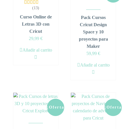
(13)
Valorado en
5.00
de 5
Curso Online de
Pack Cursos
Letras 3D con
Cricut Design
Cricut
Space y 10
29,99
€
proyectos para
Maker
Añadir al carrito
Original
Current
59,99
€
price
price
Añadir al carrito
was:
is:
69,98 €.
59,99 €.
¡Oferta!
¡Oferta!