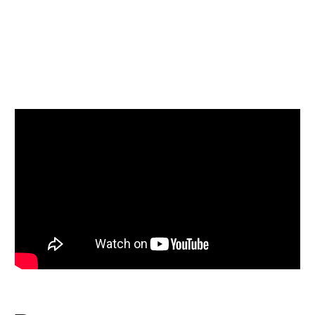
TheImaginery
¿Tienes un plotter de corte
Cricut y quieres llevar tu
creatividad a a un nivel
superior? ¿Te gustaría