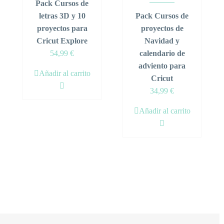
Pack Cursos de
letras 3D y 10
Pack Cursos de
proyectos para
proyectos de
Cricut Explore
Navidad y
Original
Current
54,99
€
calendario de
price
price
adviento para
Añadir al carrito
was:
is:
Cricut
59,98 €.
54,99 €.
Original
Current
34,99
€
price
price
Añadir al carrito
was:
is:
39,98 €.
34,99 €.