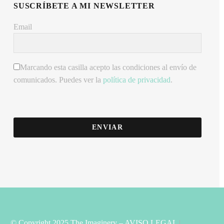
SUSCRÍBETE A MI NEWSLETTER
Email
Marcando esta casilla acepto las condiciones al envío de
comunicados. Puedes ver la
política de privacidad
.
ENVIAR
© Copyright 2025 The Imaginery –
AVISO LEGAL
|