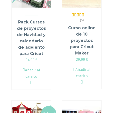
(5)
Valorado en
Pack Cursos
5.00
de 5
Curso online
de proyectos
de 10
de Navidad y
proyectos
calendario
para Cricut
de adviento
Maker
para Cricut
29,99
€
Original
Current
34,99
€
price
price
Añadir al
Añadir al
was:
is:
carrito
carrito
39,98 €.
34,99 €.