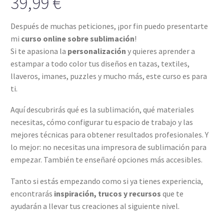
39,99
€
4.67
sobre
5 basado
en
Después de muchas peticiones, ¡por fin puedo presentarte
puntuaciones
mi
curso online sobre sublimación
!
de clientes
Si te apasiona la
personalización
y quieres aprender a
estampar a todo color tus diseños en tazas, textiles,
llaveros, imanes, puzzles y mucho más, este curso es para
ti.
Aquí descubrirás qué es la sublimación, qué materiales
necesitas, cómo configurar tu espacio de trabajo y las
mejores técnicas para obtener resultados profesionales. Y
lo mejor: no necesitas una impresora de sublimación para
empezar. También te enseñaré opciones más accesibles.
Tanto si estás empezando como si ya tienes experiencia,
encontrarás
inspiración, trucos y recursos
que te
ayudarán a llevar tus creaciones al siguiente nivel.