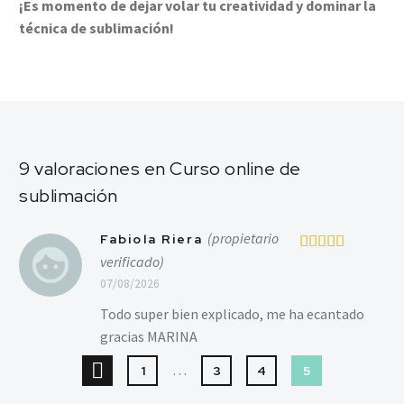
¡Es momento de dejar volar tu creatividad y dominar la
técnica de sublimación!
9 valoraciones en
Curso online de
sublimación
(propietario
Fabiola Riera
verificado)
Valorado en
5
de 5
07/08/2026
Todo super bien explicado, me ha ecantado
gracias MARINA
…
1
3
4
5