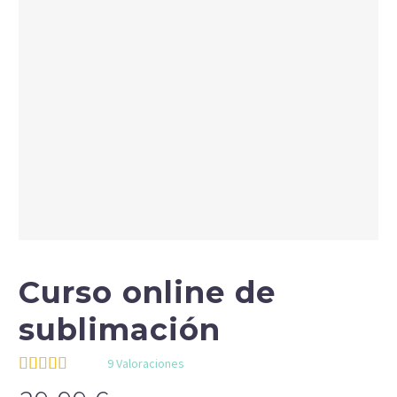
Curso online de
sublimación
9
Valoraciones
Valorado
9