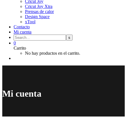
Cricut Joy
Cricut Joy Xtra
Prensas de calor
Design Space
xTool
Contacto
Mi cuenta
0
Carrito
No hay productos en el carrito.
Mi cuenta