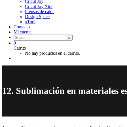
Cricut Joy
Cricut Joy Xtra
Prensas de calor
Design Space
xTool
Contacto
Mi cuenta
0
Carrito
No hay productos en el carrito.
12. Sublimación en materiales e