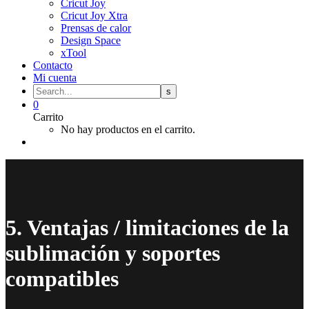
Cricut Joy
Cricut Joy Xtra
Prensas de calor
Design Space
xTool
Contacto
Mi cuenta
0
Carrito
No hay productos en el carrito.
5. Ventajas / limitaciones de la
sublimación y soportes
compatibles