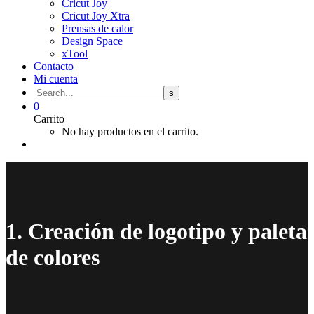
Cricut Joy
Cricut Joy Xtra
Prensas de calor
Design Space
xTool
Contacto
Mi cuenta
0
Carrito
No hay productos en el carrito.
1. Creación de logotipo y paleta
de colores