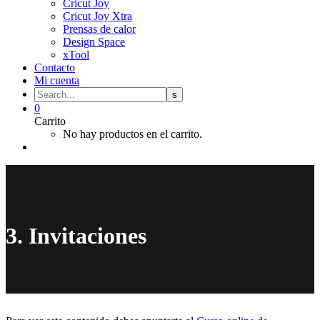
Cricut Joy
Cricut Joy Xtra
Prensas de calor
Design Space
xTool
Contacto
Mi cuenta
0
Carrito
No hay productos en el carrito.
3. Invitaciones