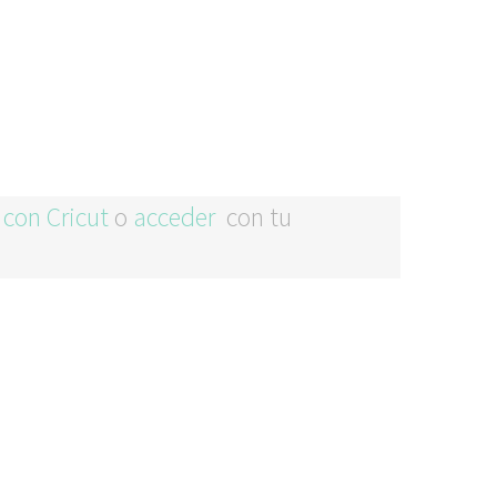
 con Cricut
o
acceder
con tu