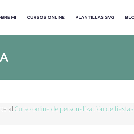
BRE MI
CURSOS ONLINE
PLANTILLAS SVG
BL
NA
rte al
Curso online de personalización de fiestas