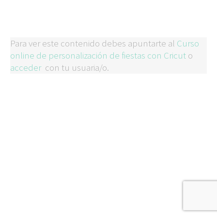
Para ver este contenido debes apuntarte al
Curso
online de personalización de fiestas con Cricut
o
acceder
con tu usuaria/o.