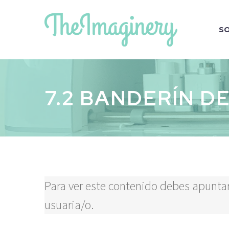
SO
7.2 BANDERÍN D
Para ver este contenido debes apunta
usuaria/o.