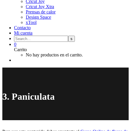
Cricut Joy
Cricut Joy Xtra
Prensas de calor
Design Space
xTool
Contacto
Mi cuenta
0
Carrito
No hay productos en el carrito.
3. Paniculata