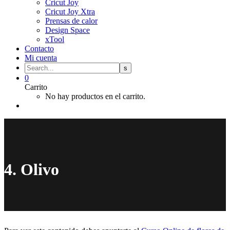
Cricut Joy
Cricut Joy Xtra
Prensas de calor
Design Space
xTool
Contacto
Mi cuenta
0
Carrito
No hay productos en el carrito.
4. Olivo