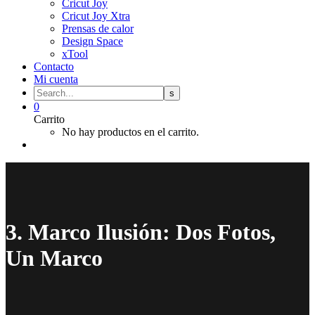
Cricut Joy
Cricut Joy Xtra
Prensas de calor
Design Space
xTool
Contacto
Mi cuenta
0
Carrito
No hay productos en el carrito.
3. Marco Ilusión: Dos Fotos,
Un Marco