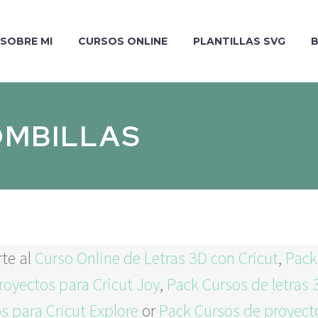
SOBRE MI
CURSOS ONLINE
PLANTILLAS SVG
OMBILLAS
rte al
Curso Online de Letras 3D con Cricut
,
Pack
royectos para Cricut Joy
,
Pack Cursos de letras 
s para Cricut Explore
or
Pack Cursos de proyect