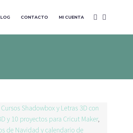
BLOG
CONTACTO
MI CUENTA
 Cursos Shadowbox y Letras 3D con
3D y 10 proyectos para Cricut Maker
,
os de Navidad y calendario de