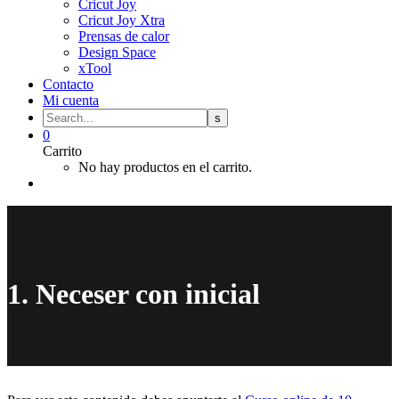
Cricut Joy
Cricut Joy Xtra
Prensas de calor
Design Space
xTool
Contacto
Mi cuenta
0
Carrito
No hay productos en el carrito.
1. Neceser con inicial