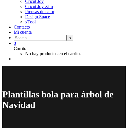
Cricut Joy
Cricut Joy Xtra
Prensas de calor
Design Space
xTool
Contacto
Mi cuenta
0
Carrito
No hay productos en el carrito.
Plantillas bola para árbol de
Navidad