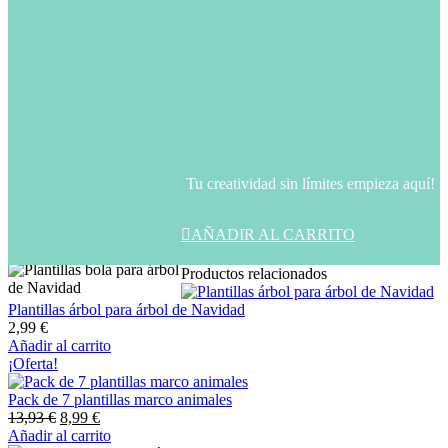
marcado…
– PDF con instrucciones e información
sobre materiales
– Enlace para comprar distintos
materiales
NO SE ENVIARÁ NINGÚN
PRODUCTO FÍSICO, ESTA ES UNA
DESCARGA DIGITAL.
Tu creatividad sin límites empieza aquí!

AÑADIR AL CARRITO
Productos relacionados
Plantillas árbol para árbol de Navidad
2,99
€
Añadir al carrito
¡Oferta!
Pack de 7 plantillas marco animales
Original
Current
13,93
€
8,99
€
price
price
Añadir al carrito