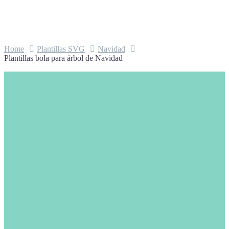
Home
Plantillas SVG
Navidad
Plantillas bola para árbol de Navidad
Plantillas bola para árbol de
Navidad
1,99
€
Este archivo de descarga digital incluye
las plantillas de 3 bolas para bordar para
el árbol de navidad.
Con él podrás crear varias bolas con
distintos materiales y combinaciones.
Vinilo, cartulina…¡Creatividad al poder!
ARCHIVOS INCLUIDOS:
– Archivos SVG para corte, dibujo,