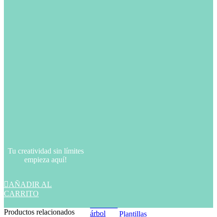
materiales
NO SE ENVIARÁ NINGÚN
PRODUCTO FÍSICO, ESTA ES UNA
DESCARGA DIGITAL.
1 ×
Plantillas
guante para
2,99
€
árbol de
Navidad
1 ×
Plantillas
Tu creatividad sin límites
gorro para
2,99
€
empieza aquí!
árbol de
Navidad

AÑADIR AL
CARRITO
1 ×
Productos relacionados
Plantillas