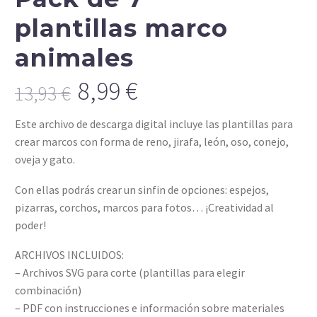
plantillas marco
animales
8,99
€
13,93
€
Original
Current
Este archivo de descarga digital incluye las plantillas para
price
price
crear marcos con forma de reno, jirafa, león, oso, conejo,
was:
is:
oveja y gato.
13,93 €.
8,99 €.
Con ellas podrás crear un sinfin de opciones: espejos,
pizarras, corchos, marcos para fotos… ¡Creatividad al
poder!
ARCHIVOS INCLUIDOS:
– Archivos SVG para corte (plantillas para elegir
combinación)
– PDF con instrucciones e información sobre materiales