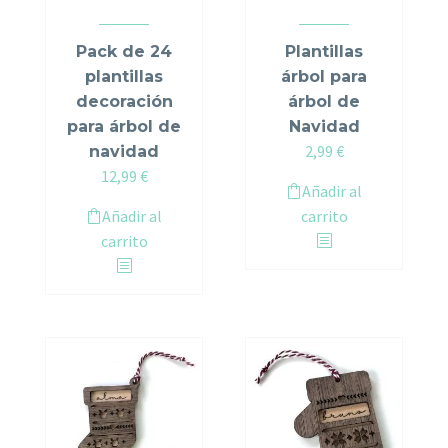
Pack de 24
Plantillas
plantillas
árbol para
decoración
árbol de
para árbol de
Navidad
2,99
€
navidad
Original
Current
12,99
€
Añadir al
price
price
Añadir al
carrito
was:
is:
carrito
17,94 €.
12,99 €.