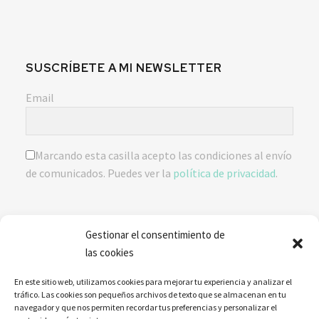
SUSCRÍBETE A MI NEWSLETTER
Email
Marcando esta casilla acepto las condiciones al envío
de comunicados. Puedes ver la
política de privacidad
.
Gestionar el consentimiento de
ENVIAR
las cookies
En este sitio web, utilizamos cookies para mejorar tu experiencia y analizar el
tráfico. Las cookies son pequeños archivos de texto que se almacenan en tu
navegador y que nos permiten recordar tus preferencias y personalizar el