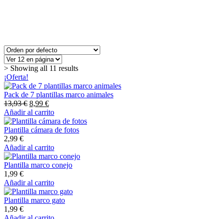
> Showing all 11 results
¡Oferta!
Pack de 7 plantillas marco animales
Original
Current
13,93
€
8,99
€
price
price
Añadir al carrito
was:
is:
13,93 €.
8,99 €.
Plantilla cámara de fotos
2,99
€
Añadir al carrito
Plantilla marco conejo
1,99
€
Añadir al carrito
Plantilla marco gato
1,99
€
Añadir al carrito