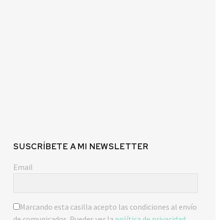
SUSCRÍBETE A MI NEWSLETTER
Email
Marcando esta casilla acepto las condiciones al envío
de comunicados. Puedes ver la
política de privacidad
.