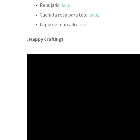
Repujado:
aquí
.
Cuchilla rosa para tela:
aquí
.
Lápiz de marcado:
aquí
.
¡Happy crafting!