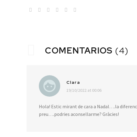
COMENTARIOS
(4)
Clara
19/10/2022 at 00:06
Hola! Estic mirant de cara a Nadal….la diferenc
preu….podries aconsellarme? Gràcies!