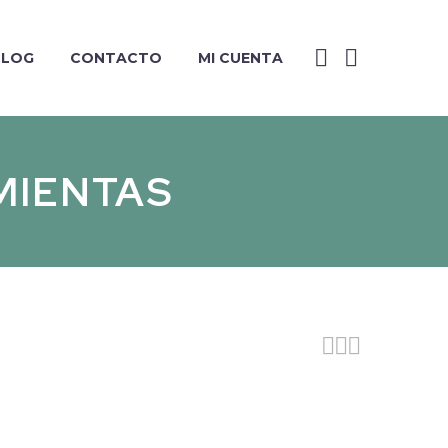
BLOG
CONTACTO
MI CUENTA
MIENTAS


