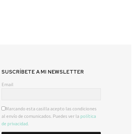
SUSCRÍBETE A MI NEWSLETTER
Email
Marcando esta casilla acepto las condiciones
al envío de comunicados. Puedes ver la
política
de privacidad
.