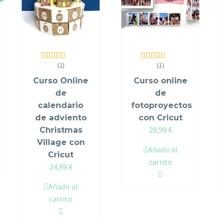
(2)
(1)
Valorado en
Valorado en
5.00
de 5
5.00
de 5
Curso Online
Curso online
de
de
calendario
fotoproyectos
de adviento
con Cricut
29,99
€
Christmas
Village con
Añadir al
Cricut
carrito
24,99
€
Añadir al
carrito