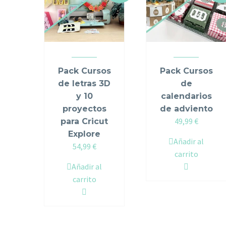
Pack Cursos
Pack Cursos
de letras 3D
de
y 10
calendarios
proyectos
de adviento
Original
Current
49,99
€
para Cricut
price
price
Explore
Añadir al
Original
Current
was:
is:
54,99
€
carrito
price
price
64,97 €.
49,99 €.
Añadir al
was:
is:
carrito
59,98 €.
54,99 €.