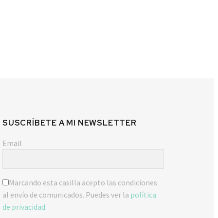
SUSCRÍBETE A MI NEWSLETTER
Email
Marcando esta casilla acepto las condiciones
al envío de comunicados. Puedes ver la
política
de privacidad
.