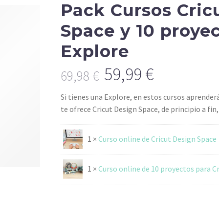
Pack Cursos Cric
Space y 10 proye
Explore
59,99
€
69,98
€
Original
Current
Si tienes una Explore, en estos cursos aprenderá
price
price
te ofrece Cricut Design Space, de principio a fin,
was:
is:
69,98 €.
59,99 €.
1 ×
Curso online de Cricut Design Space
1 ×
Curso online de 10 proyectos para C