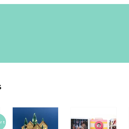
 límites empieza aquí!
s
rta!