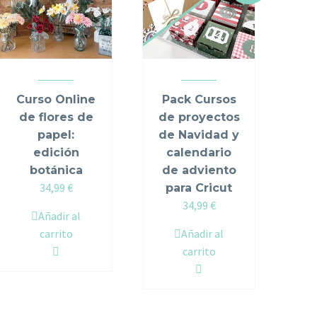
Curso Online
Pack Cursos
de flores de
de proyectos
papel:
de Navidad y
edición
calendario
botánica
de adviento
34,99
€
para Cricut
Original
Current
34,99
€
Añadir al
price
price
carrito
Añadir al
was:
is:
carrito
39,98 €.
34,99 €.