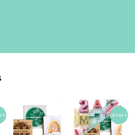
 límites empieza aquí!
s
rta!
¡Oferta!