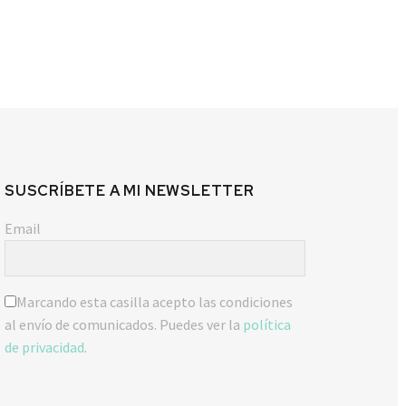
SUSCRÍBETE A MI NEWSLETTER
Email
Marcando esta casilla acepto las condiciones
al envío de comunicados. Puedes ver la
política
de privacidad
.