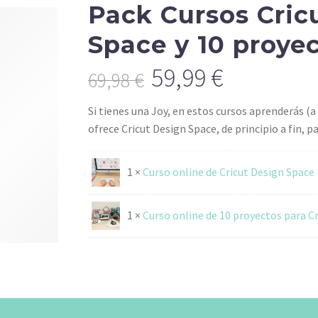
Pack Cursos Cric
Space y 10 proyec
59,99
€
69,98
€
Original
Current
Si tienes una Joy, en estos cursos aprenderás (a
price
price
ofrece Cricut Design Space, de principio a fin, pa
was:
is:
69,98 €.
59,99 €.
1 ×
Curso online de Cricut Design Space
1 ×
Curso online de 10 proyectos para Cr