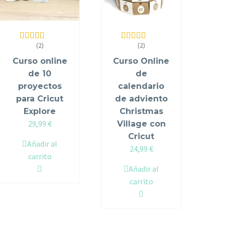
(2)
(2)
Valorado en
Valorado en
5.00
de 5
5.00
de 5
Curso online
Curso Online
de 10
de
proyectos
calendario
para Cricut
de adviento
Explore
Christmas
29,99
€
Village con
Cricut
Añadir al
24,99
€
carrito
Añadir al
carrito