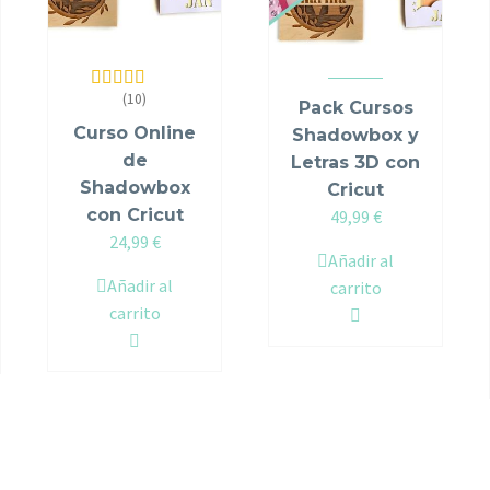
(10)
Valorado en
Pack Cursos
5.00
de 5
Curso Online
Shadowbox y
de
Letras 3D con
Shadowbox
Cricut
con Cricut
Original
Current
49,99
€
24,99
€
price
price
Añadir al
was:
is:
Añadir al
carrito
54,98 €.
49,99 €.
carrito