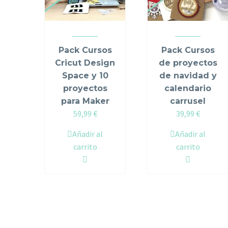
Pack Cursos
Pack Cursos
Cricut Design
de proyectos
Space y 10
de navidad y
proyectos
calendario
para Maker
carrusel
Original
Current
Original
Current
59,99
€
39,99
€
price
price
price
price
Añadir al
Añadir al
was:
is:
was:
is:
carrito
carrito
69,98 €.
59,99 €.
49,98 €.
39,99 €.