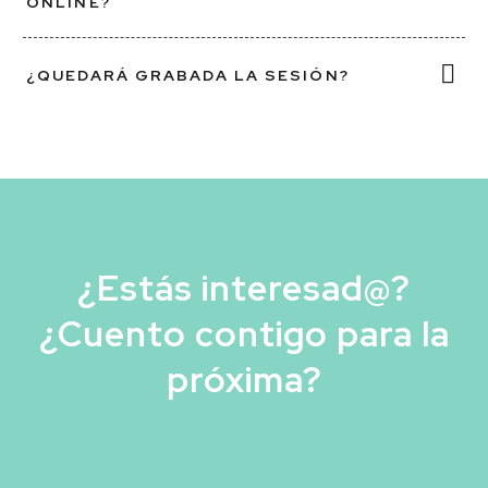
ONLINE?
puedes y qué no puedes
sublimar?
Estoy aquí para cambiar todo
¿QUEDARÁ GRABADA LA SESIÓN?
eso.

¿Estás interesad@?
¿Cuento contigo para la
próxima?