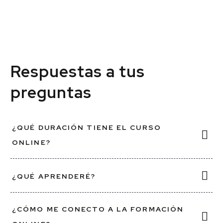
Respuestas a tus
preguntas
TheImaginery
¿QUÉ DURACIÓN TIENE EL CURSO
ONLINE?
¿Quieres iniciarte con la
sublimación y no sabes por
dónde empezar? ¿Te gustaría
¿QUÉ APRENDERÉ?
plasmar diseños en soportes
y técnicas distintas a las
¿CÓMO ME CONECTO A LA FORMACIÓN
habituales? ¿No sabes qué