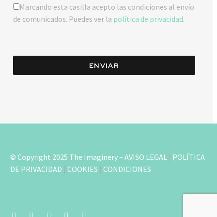
Marcando esta casilla acepto las condiciones al envío
de comunicados. Puedes ver la
política de privacidad
.
ENVIAR
© Copyright 2025 The Imaginery –
AVISO LEGAL
|
POLÍTICA
DE PRIVACIDAD
|
COOKIES
|
CONDICIONES