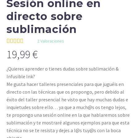
Sesión online en
directo sobre
sublimación
2
Valoraciones
Valorado
2
19,99
€
5.00
sobre 5
basado en
puntuaciones
¿Quieres aprender o tienes dudas sobre sublimación &
de clientes
Infusible Ink?
Me gusta hacer talleres presenciales para que juguéis en
directo con las técnicas que os propongo, pero debido al
éxito del taller presencial he visto que hay muchas dudas e
inquietudes sobre ello… ya que a much@s os tengo lejos,
te propongo una sesión online en la que hablaremos sobre
sublimación y te mostraré algunos ejemplos para que esta
técnica no se te resista y dejes a l@s tuy@s con la boca