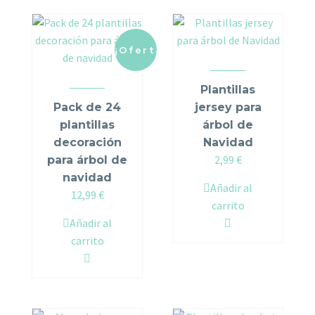
¡Oferta!
Plantillas
Pack de 24
jersey para
plantillas
árbol de
decoración
Navidad
2,99
€
para árbol de
navidad
Añadir al
Original
Current
12,99
€
carrito
price
price
Añadir al
was:
is:
carrito
17,94 €.
12,99 €.