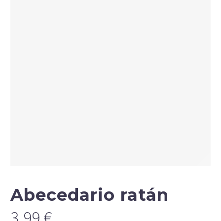
Abecedario ratán
3,99
€