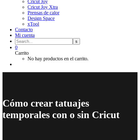
Cricut Joy
Cricut Joy Xtra
Prensas de calor
Design Space
xTool
Contacto
Mi cuenta
0
Carrito
No hay productos en el carrito.
Cómo crear tatuajes
temporales con o sin Cricut