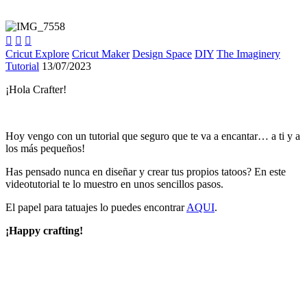



Cricut Explore
Cricut Maker
Design Space
DIY
The Imaginery
Tutorial
13/07/2023
¡Hola Crafter!
Hoy vengo con un tutorial que seguro que te va a encantar… a ti y a
los más pequeños!
Has pensado nunca en diseñar y crear tus propios tatoos? En este
videotutorial te lo muestro en unos sencillos pasos.
El papel para tatuajes lo puedes encontrar
AQUI
.
¡Happy crafting!