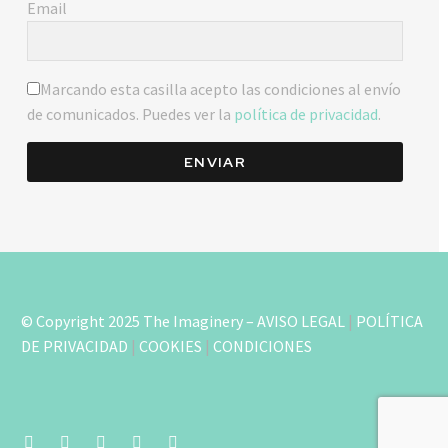
Email
Marcando esta casilla acepto las condiciones al envío
de comunicados. Puedes ver la
política de privacidad
.
ENVIAR
© Copyright 2025 The Imaginery –
AVISO LEGAL
|
POLÍTICA
DE PRIVACIDAD
|
COOKIES
|
CONDICIONES