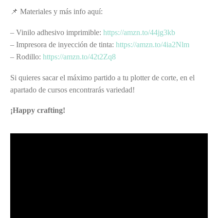
📌 Materiales y más info aquí:
– Vinilo adhesivo imprimible:
https://amzn.to/44jg3kb
– Impresora de inyección de tinta:
https://amzn.to/4ia2Nlm
– Rodillo:
https://amzn.to/42t2Zq8
Si quieres sacar el máximo partido a tu plotter de corte, en el
apartado de cursos encontrarás variedad!
¡Happy crafting!