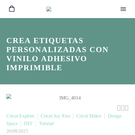
CREA ETIQUETAS
PERSONALIZADAS CON
VINILO ADHESIVO
IMPRIMIBLE



Cricut Explore
Cricut Joy Xtra
Cricut Maker
Design
Space
DIY
Tutorial
26/08/2025