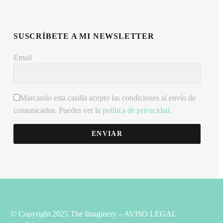
SUSCRÍBETE A MI NEWSLETTER
Email
Marcando esta casilla acepto las condiciones al envío de
comunicados. Puedes ver la
política de privacidad
.
ENVIAR
© Copyright 2025 The Imaginery –
AVISO LEGAL
|