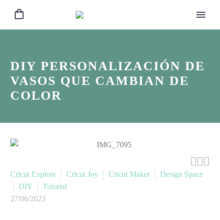
DIY PERSONALIZACIÓN DE
VASOS QUE CAMBIAN DE
COLOR



Cricut Explore
Cricut Joy
Cricut Maker
Design Space
DIY
Tutorial
27/06/2023