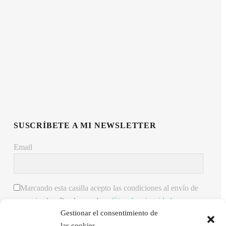
SUSCRÍBETE A MI NEWSLETTER
Email
Marcando esta casilla acepto las condiciones al envío de
comunicados. Puedes ver la
política de privacidad
.
Gestionar el consentimiento de
ENVIAR
las cookies