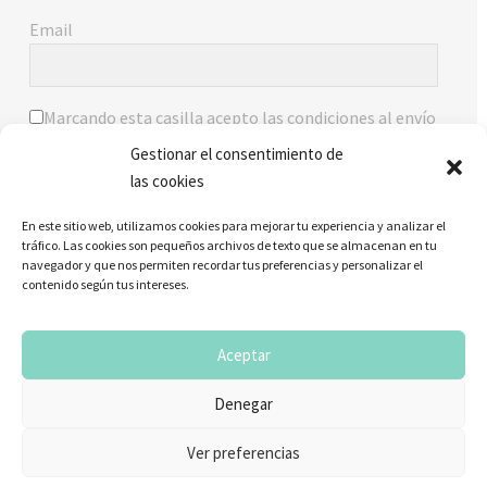
Email
Marcando esta casilla acepto las condiciones al envío
de comunicados. Puedes ver la
política de privacidad
.
Gestionar el consentimiento de
las cookies
ENVIAR
En este sitio web, utilizamos cookies para mejorar tu experiencia y analizar el
tráfico. Las cookies son pequeños archivos de texto que se almacenan en tu
navegador y que nos permiten recordar tus preferencias y personalizar el
contenido según tus intereses.
Aceptar
© Copyright 2025 The Imaginery –
AVISO LEGAL
|
POLÍTICA
DE PRIVACIDAD
|
COOKIES
|
CONDICIONES
Denegar
Ver preferencias