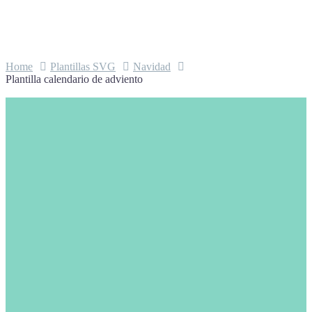
Home
Plantillas SVG
Navidad
Plantilla calendario de adviento
Plantilla calendario de
adviento
2,49
€
Este archivo de descarga digital incluye
la plantilla del calendario de adviento
personalizable.
Con él podrás crear un calendario de
adviento con distintos materiales y
combinaciones. Madera, vinilo, cartón,
cartulina, stencil, rotulador…
¡Creatividad al poder!
ARCHIVOS INCLUIDOS: