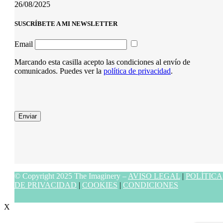
26/08/2025
SUSCRÍBETE A MI NEWSLETTER
Email
Marcando esta casilla acepto las condiciones al envío de
comunicados. Puedes ver la
política de privacidad
.
Enviar
© Copyright 2025 The Imaginery –
AVISO LEGAL
|
POLÍTICA
DE PRIVACIDAD
|
COOKIES
|
CONDICIONES
X