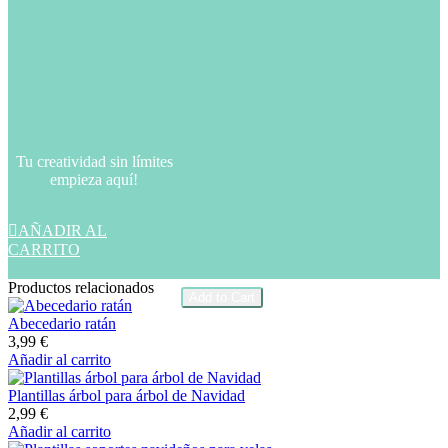
– Archivos SVG para corte, dibujo,
marcado…
– PDF con instrucciones e información
sobre materiales
– Enlace para comprar distintos
materiales
NO SE ENVIARÁ NINGÚN
Tu creatividad sin límites
PRODUCTO FÍSICO, ESTA ES UNA
empieza aquí!
DESCARGA DIGITAL.
Plantilla
-
+

AÑADIR AL
calendario
CARRITO
de
adviento
Productos relacionados
cantidad
Add to Cart
Abecedario ratán
3,99
€
Añadir al carrito
Plantillas árbol para árbol de Navidad
2,99
€
Añadir al carrito