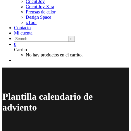
Cricut Joy
Cricut Joy Xtra
Prensas de calor
Design Space
xTool
Contacto
Mi cuenta
0
Carrito
No hay productos en el carrito.
Plantilla calendario de
adviento