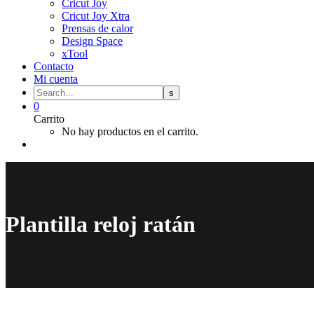
Cricut Joy
Cricut Joy Xtra
Prensas de calor
Design Space
xTool
Contacto
Mi cuenta
0
Carrito
No hay productos en el carrito.
Plantilla reloj ratán